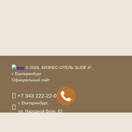
периметру обеспечивают качественное естественное освещение,
а высокие потолки создают ощущение простора.
Технические возможности и
оснащение площадки
Зал адаптирован под различные форматы деловых событий. В
зависимости от рассадки, площадка подходит для мероприятия на
100 человек или комфортного банкетного размещения группы до
© 2026.
БИЗНЕС-ОТЕЛЬ SLIDE 4*,
70 участников. Помещение оборудовано встроенной системой
г. Екатеринбург
климат-контроля для поддержания оптимальной температуры. При
Официальный сайт
необходимости демонстрации презентаций или видеоматериалов
окна затемняются с помощью автоматических штор блэк-аут,
управление которыми выведено на пульт.
+7 343 222-22-03
г. Екатеринбург,
В стоимость аренды конференц-зала в Екатеринбурге уже включен
базовый комплект профессионального оборудования:
ул. Народной Воли,
83
двухметровый плазменный экран высокого разрешения и кликер;
re@slidehotel.ru
беспроводной микрофон и акустическая система;
флипчарт с набором маркеров и бумагой;