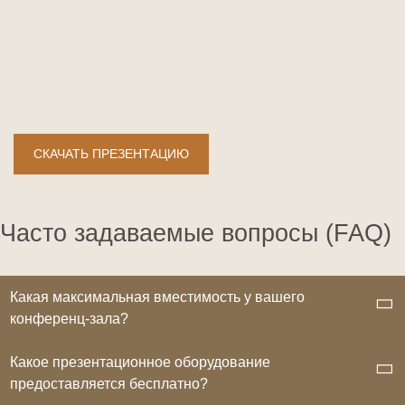
микрофон
кликер
удобная новая мебель
возможность установки сцены
фермы для монтажа световых конструкций
СКАЧАТЬ ПРЕЗЕНТАЦИЮ
Часто задаваемые вопросы (FAQ)
Какая максимальная вместимость у вашего
конференц-зала?
Какое презентационное оборудование
предоставляется бесплатно?
Зал оптимально вмещает до 100 человек в зависимости от
выбранного формата рассадки (театр, класс, П-рассадка,