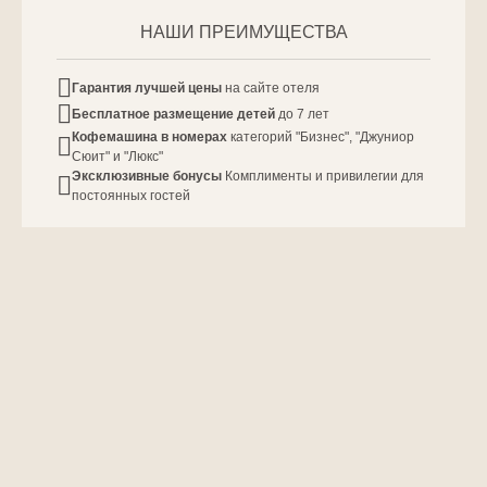
НАШИ ПРЕИМУЩЕСТВА
Гарантия лучшей цены
на сайте отеля
Бесплатное размещение детей
до 7 лет
Кофемашина в номерах
категорий "Бизнес", "Джуниор
Сюит" и "Люкс"
Эксклюзивные бонусы
Комплименты и привилегии для
постоянных гостей
ОБ ОТЕЛЕ
‎Отель в тихом центре города
14:00
12:00
Время заезда
Время выезда
Расположен в южной центральной части столицы Урала в