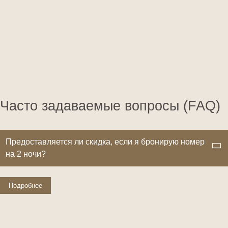
Часто задаваемые вопросы (FAQ)
Предоставляется ли скидка, если я бронирую номер
на 2 ночи?
Подробнее
Нет, скидка действует только при бронировании от 3 ночей и
Гостите подольше: скидка 15% при
более
бронировании от 3 ночей