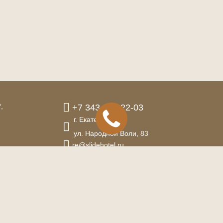
,
+7 343 222-22-03
г. Екатеринбург,
ул. Народной Воли,
83
re@slidehotel.ru
данных
а
Спецпредложения
Программа лояльности
Ресторан
Конференции
Ба